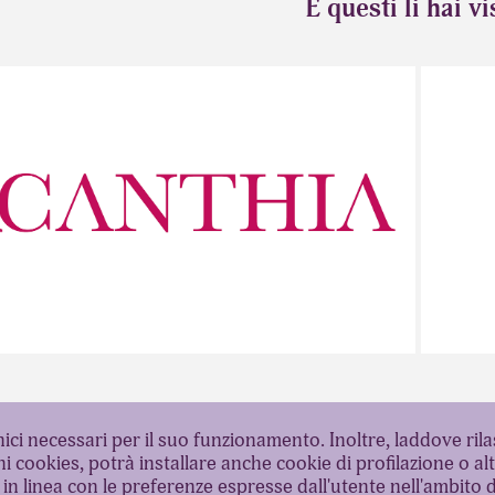
E questi li hai vi
2024
AND IDENTITY - ACANTHIA
BR
cnici necessari per il suo funzionamento. Inoltre, laddove ril
i cookies, potrà installare anche cookie di profilazione o alt
 in linea con le preferenze espresse dall'utente nell'ambito 