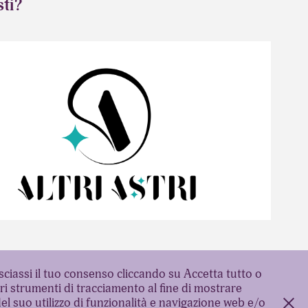
sti?
2024
AND IDENTITY - ALTRI ASTRI
asciassi il tuo consenso cliccando su Accetta tutto o
ri strumenti di tracciamento al fine di mostrare
del suo utilizzo di funzionalità e navigazione web e/o