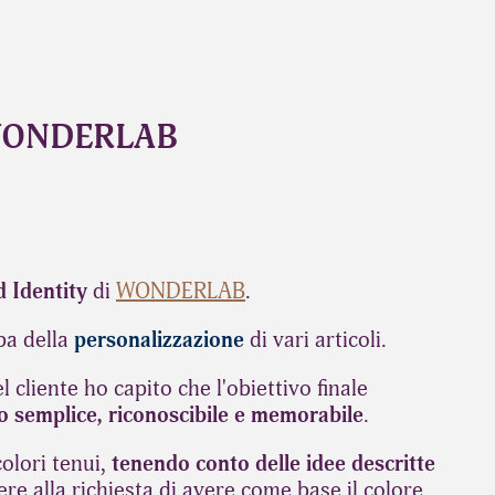
 WONDERLAB
 Identity
di
WONDERLAB
.
pa della
personalizzazione
di vari articoli.
l cliente ho capito che l'obiettivo finale
go
semplice, riconoscibile e memorabile
.
colori tenui,
tenendo conto delle idee descritte
re alla richiesta di avere come base il colore